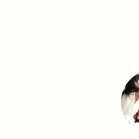
OJE PRO PRÁCI SE SVÝM NITREM A
NA ZMĚNU STRAVOVACÍCH NÁVYKŮ pod
DNÍ INFORMACE K PARTNERSKÝM VZ
OBŘADNÍ PODÁNÍ RAPÉ