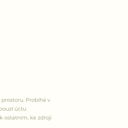
LU
rostoru. Probíhá v
bouzí úctu
 ostatním, ke zdroji