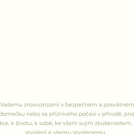
LENÍ HOJNOSTI SPOLEČNÉHO STO
(hlavně hustá, horká, zeleninová polévka)
SLOVANSKÝ RITUÁLEK VDĚČNOSTI
PRÁCE S PROŽITKEM
pro každodenní realitu
 Vašemu znovuzrození v bezpečném a posvátném p
domečku nebo za příznivého počasí v přírodě, pro
ce, k životu, k sobě, ke všem svým zkušenostem, k
stvoření a všemu stvořenému...