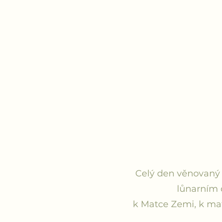
SDÍ
Celý den věnovaný
lůnarním 
k Matce Zemi, k mat