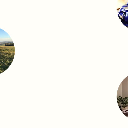
ÚVODNÍ ROZHOVOR
SE ŠÁLKEM KAKAA
HOJIVÝ POHYB
HOJIVÝ DOTEK