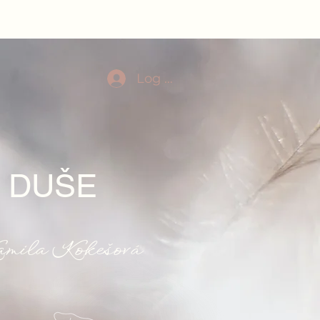
Log In
, DUŠE
mila Kokešová