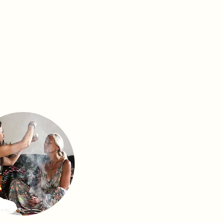
 MYSLÍ
le TČM
TAHŮM